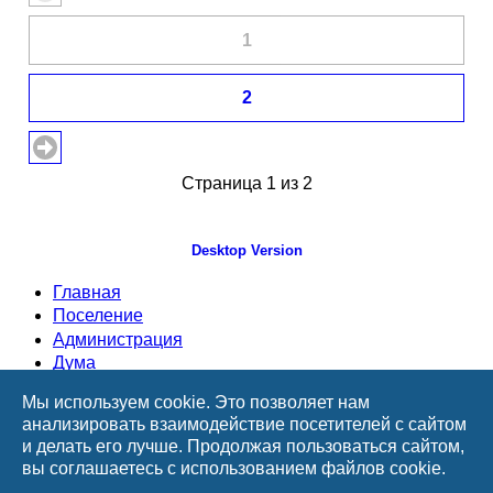
1
2
Страница 1 из 2
Desktop Version
Главная
Поселение
Администрация
Дума
Документы
Мы используем cookie. Это позволяет нам
ТОСы
анализировать взаимодействие посетителей с сайтом
Информация
и делать его лучше. Продолжая пользоваться сайтом,
Приемная
вы соглашаетесь с использованием файлов cookie.
ВУС