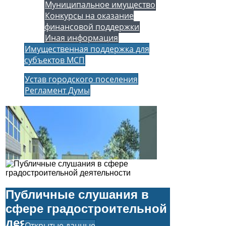
Муниципальное имущество
Конкурсы на оказание
финансовой поддержки
Иная информация
Имущественная поддержка для
субъектов МСП
Устав городского поселения
Регламент Думы
Публичные слушания в
сфере градостроительной
деятельности
Открытые данные