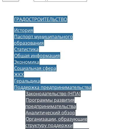
ГРАДОСТРОИТЕЛЬСТВО
История
Паспорт муниципального
образования
Статистика
Общая информация
Экономика
Социальная сфера
ЖКХ
Геральдика
Поддержка предпринимательства
Законодательство (НПА)
Программы развития
предпринимательства
Аналитический обзор
Организации, образующие
структуру поддержки