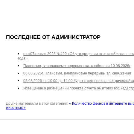
ПОСЛЕДНЕЕ ОТ АДМИНИСТРАТОР
от «07» июля 2026 №420 «Об утверждении отчета об исполнении
года»
Плановые, внеплановые перерывы эл. снабжения 10.08.2026г
06.08.2026г. Плановые, внеплановые перерывы эл. снабжения
05.08.2026 г. с 10:00 до 14:00 будет отключение электрической э
Извещение о размещении проекта отчета об итогах гос. кадаст
Другие материалы в этой категории:
« Количество фейков в интернете выр
животных »