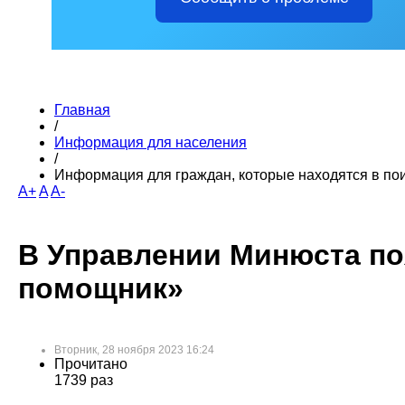
Главная
/
Информация для населения
/
Информация для граждан, которые находятся в по
A+
A
A-
В Управлении Минюста п
помощник»
Вторник, 28 ноября 2023 16:24
Прочитано
1739 раз