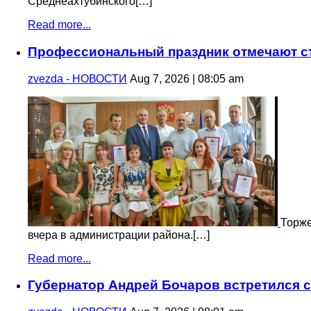
Среднеахтубинского[…]
Read more...
Профессиональный праздник отмечают с
zvezda - НОВОСТИ
Aug 7, 2026 | 08:05 am
Торже
вчера в администрации района.[…]
Read more...
Губернатор Андрей Бочаров встретился 