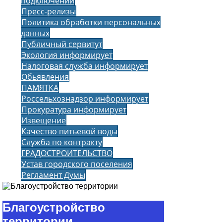
подключении
Пресс-релизы
Политика обработки персональных
данных
Публичный сервитут
Экология информирует
Налоговая служба информирует
Обьявления
ПАМЯТКА
Россельхознадзор информирует
Прокуратура информирует
Извещение
Качество питьевой воды
Служба по контракту
ГРАДОСТРОИТЕЛЬСТВО
Устав городского поселения
Регламент Думы
Благоустройство
территории