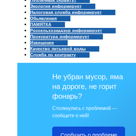
Публичный сервитут
Экология информирует
Налоговая служба информирует
Обьявления
ПАМЯТКА
Россельхознадзор информирует
Прокуратура информирует
Извещение
Качество питьевой воды
Служба по контракту
Не убран мусор, яма
на дороге, не горит
фонарь?
Столкнулись с проблемой —
сообщите о ней!
Сообщить о проблеме