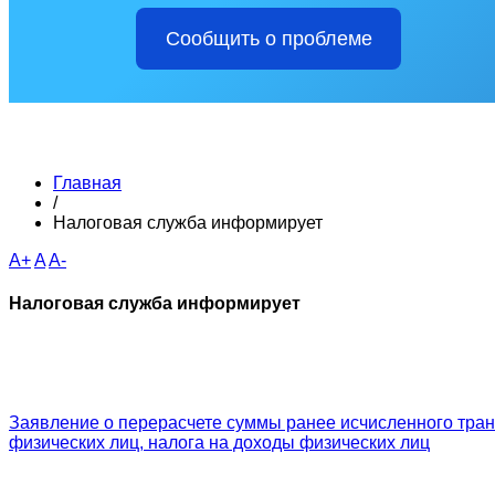
Сообщить о проблеме
Главная
/
Налоговая служба информирует
A+
A
A-
Налоговая служба информирует
Заявление о перерасчете суммы ранее исчисленного транс
физических лиц, налога на доходы физических лиц