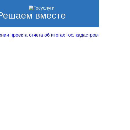
Решаем вместе
 проекта отчета об итогах гос. кадастровой оценки
Субс