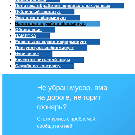
Политика обработки персональных данных
Публичный сервитут
Экология информирует
Налоговая служба информирует
Обьявления
ПАМЯТКА
Россельхознадзор информирует
Прокуратура информирует
Извещение
Качество питьевой воды
Служба по контракту
Не убран мусор, яма
на дороге, не горит
фонарь?
Столкнулись с проблемой —
сообщите о ней!