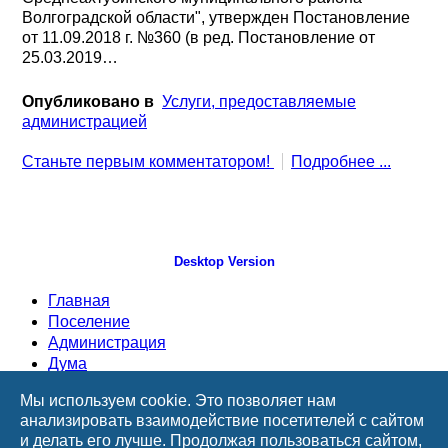
Волгоградской области", утвержден Постановление
от 11.09.2018 г. №360 (в ред. Постановление от
25.03.2019…
Опубликовано в
Услуги, предоставляемые
администрацией
Станьте первым комментатором!
Подробнее ...
Desktop Version
Главная
Поселение
Администрация
Дума
Документы
Мы используем cookie. Это позволяет нам
ТОСы
анализировать взаимодействие посетителей с сайтом
Информация
и делать его лучше. Продолжая пользоваться сайтом,