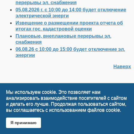
перерывы эл. снабжения
05.08.2026 г. с 10:00 до 14:00 будет отключение
электрической энерги
Извещение о размещении проекта отчета об
итогах гос. кадастровой оценки
Плановые, внеплановые перерывы эл.
снабжения
06.08.26 с 10:00 до 15:00 будет отключение эл.
энергии
Наверх
Мы используем cookie. Это позволяет нам
анализировать взаимодействие посетителей с сайтом
и делать его лучше. Продолжая пользоваться сайтом,
вы соглашаетесь с использованием файлов cookie.
Я принимаю
Desktop Version