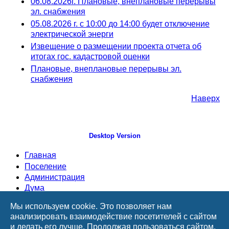
06.08.2026г. Плановые, внеплановые перерывы
эл. снабжения
05.08.2026 г. с 10:00 до 14:00 будет отключение
электрической энерги
Извещение о размещении проекта отчета об
итогах гос. кадастровой оценки
Плановые, внеплановые перерывы эл.
снабжения
Наверх
Desktop Version
Главная
Поселение
Администрация
Дума
Документы
Мы используем cookie. Это позволяет нам
ТОСы
анализировать взаимодействие посетителей с сайтом
Информация
и делать его лучше. Продолжая пользоваться сайтом,