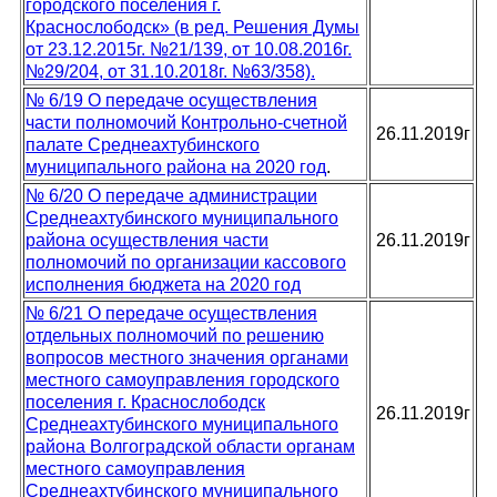
городского поселения г.
Краснослободск» (в ред. Решения Думы
от 23.12.2015г. №21/139, от 10.08.2016г.
№29/204, от 31.10.2018г. №63/358).
№ 6/19 О передаче осуществления
части полномочий Контрольно-счетной
26.11.2019г
палате Среднеахтубинского
муниципального района на 2020 год
.
№ 6/20 О передаче администрации
Среднеахтубинского муниципального
района осуществления части
26.11.2019г
полномочий по организации кассового
исполнения бюджета на 2020 год
№ 6/21 О передаче осуществления
отдельных полномочий по решению
вопросов местного значения органами
местного самоуправления городского
поселения г. Краснослободск
26.11.2019г
Среднеахтубинского муниципального
района Волгоградской области органам
местного самоуправления
Среднеахтубинского муниципального