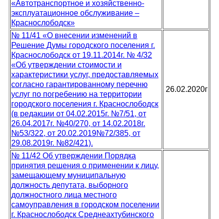
«Автотранспортное и хозяйственно-
эксплуатационное обслуживание –
Краснослободск»
№ 11/41 «О внесении изменений в
Решение Думы городского поселения г.
Краснослободск от 19.11.2014г. № 4/32
«Об утверждении стоимости и
характеристики услуг, предоставляемых
согласно гарантированному перечню
26.02.2020г
услуг по погребению на территории
городского поселения г. Краснослободск
(в редакции от 04.02.2015г. №7/51, от
26.04.2017г. №40/270, от 14.02.2018г.
№53/322, от 20.02.2019№72/385, от
29.08.2019г. №82/421).
№ 11/42 Об утверждении Порядка
принятия решения о применении к лицу,
замещающему муниципальную
должность депутата, выборного
должностного лица местного
самоуправления в городском поселении
г. Краснослободск Среднеахтубинского