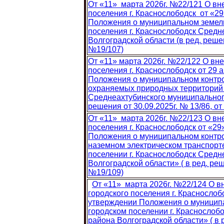
От «11» марта 2026г. №22/121 О в
поселения г. Краснослободск от «29
Положения о муниципальном земель
поселения г. Краснослободск Средн
Волгоградской области (в ред. решен
№19/107)
От «11» марта 2026г. №22/122 О вн
поселения г. Краснослободск от 29 
Положения о муниципальном контро
охраняемых природных территорий г
Среднеахтубинского муниципального
решения от 30.09.2025г. № 13/86, от
От «11» марта 2026г. №22/123 О в
поселения г. Краснослободск от «29
Положения о муниципальном контро
наземном электрическом транспорте
поселении г. Краснослободск Средн
Волгоградской области» ( в ред. реш
№19/109)
От «11» марта 2026г. №22/124 О 
городского поселения г. Краснослоб
утверждении Положения о муниципа
городском поселении г. Краснослоб
района Волгоградской области» ( в р