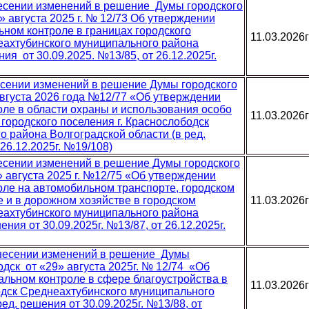
несении изменений в решение Думы городского
» августа 2025 г. № 12/73 Об утверждении
ном контроле в границах городского
11.03.2026г
еахтубинского муниципального района
ия от 30.09.2025. №13/85, от 26.12.2025г.
есении изменений в решение Думы городского
августа 2026 года №12/77 «Об утверждении
ле в области охраны и использования особо
11.03.2026г
ородского поселения г. Краснослободск
 района Волгоградской области (в ред.
 26.12.2025г. №19/108)
несении изменений в решение Думы городского
» августа 2025 г. №12/75 «Об утверждении
ле на автомобильном транспорте, городском
 и в дорожном хозяйстве в городском
11.03.2026г
еахтубинского муниципального района
ения от 30.09.2025г. №13/87, от 26.12.2025г.
внесении изменений в решение Думы
одск от «29» августа 2025г. № 12/74 «Об
льном контроле в сфере благоустройства в
11.03.2026г
одск Среднеахтубинского муниципального
ед. решения от 30.09.2025г. №13/88, от