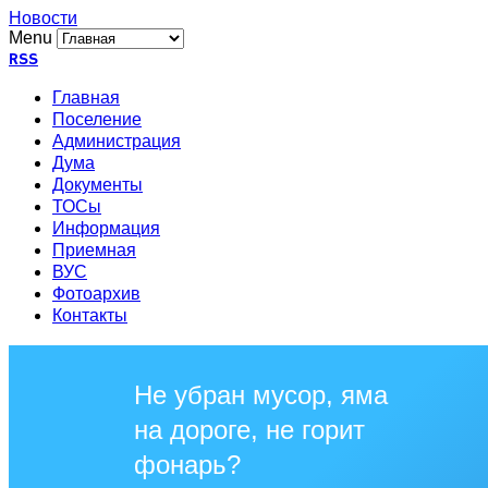
Новости
Menu
RSS
Главная
Поселение
Администрация
Дума
Документы
ТОСы
Информация
Приемная
ВУС
Фотоархив
Контакты
Не убран мусор, яма
на дороге, не горит
фонарь?