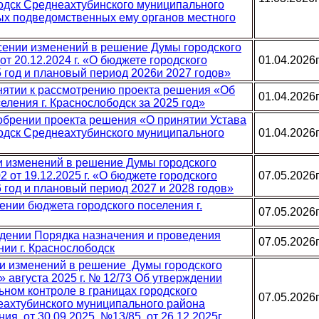
бодск Среднеахтубинского муниципального
ных подведомственных ему органов местного
есении изменений в решение Думы городского
от 20.12.2024 г. «О бюджете городского
01.04.2026
5 год и плановый период 2026и 2027 годов»
инятии к рассмотрению проекта решения «Об
01.04.2026
ления г. Краснослободск за 2025 год»
добрении проекта решения «О принятии Устава
бодск Среднеахтубинского муниципального
01.04.2026
ии изменений в решение Думы городского
 от 19.12.2025 г. «О бюджете городского
07.05.2026
 год и плановый период 2027 и 2028 годов»
нении бюджета городского поселения г.
07.05.2026
ждении Порядка назначения и проведения
07.05.2026
нии г. Краснослободск
ии изменений в решение Думы городского
» августа 2025 г. № 12/73 Об утверждении
ном контроле в границах городского
07.05.2026
еахтубинского муниципального района
ия от 30.09.2025. №13/85, от 26.12.2025г.