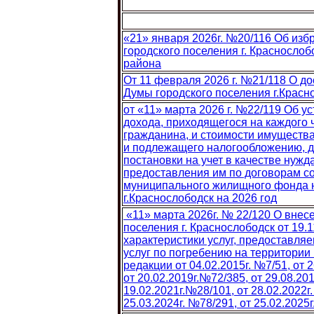
«21» января 2026г. №20/116 Об изб
городского поселения г. Красносло
района
От 11 февраля 2026 г. №21/118 О 
Думы городского поселения г.Красн
от «11» марта 2026 г. №22/119 Об 
дохода, приходящегося на каждого
гражданина, и стоимости имущества
и подлежащего налогообложению, д
постановки на учет в качестве ну
предоставления им по договорам 
муниципального жилищного фонда н
г.Краснослободск на 2026 год
«11» марта 2026г. № 22/120 О вне
поселения г. Краснослободск от 19.
характеристики услуг, предоставля
услуг по погребению на территории 
редакции от 04.02.2015г. №7/51, от 2
от 20.02.2019г.№72/385, от 29.08.201
19.02.2021г.№28/101, от 28.02.2022г.
25.03.2024г. №78/291, от 25.02.2025г