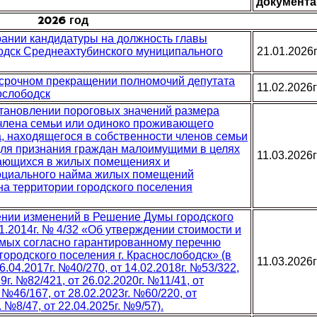
документа
2026 год
рании кандидатуры на должность главы
бодск Среднеахтубинского муниципального
21.01.2026
досрочном прекращении полномочий депутата
11.02.2026г
ослободск
установлении пороговых значений размера
 члена семьи или одиноко проживающего
, находящегося в собственности членов семьи
ля признания граждан малоимущими в целях
11.03.2026г
ждающихся в жилых помещениях и
социального найма жилых помещений
а территории городского поселения
сении изменений в Решение Думы городского
11.2014г. № 4/32 «Об утверждении стоимости и
емых согласно гарантированному перечню
городского поселения г. Краснослободск» (в
11.03.2026г
6.04.2017г. №40/270, от 14.02.2018г. №53/322,
9г. №82/421, от 26.02.2020г. №11/41, от
 №46/167, от 28.02.2023г. №60/220, от
. №8/47, от 22.04.2025г. №9/57).