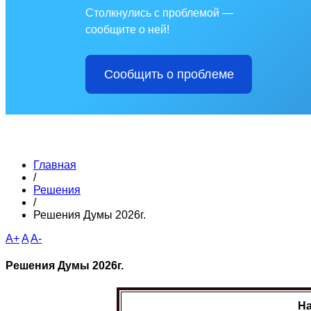
Столкнулись с проблемой —
сообщите о ней!
Сообщить о проблеме
Главная
/
Решения
/
Решения Думы 2026г.
A+
A
A-
Решения Думы 2026г.
Н