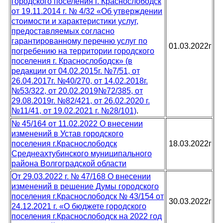
городского поселения г. Краснослободск
от 19.11.2014 г. № 4/32 «Об утверждении
стоимости и характеристики услуг,
предоставляемых согласно
гарантированному перечню услуг по
01.03.2022г
погребению на территории городского
поселения г. Краснослободск» (в
редакции от 04.02.2015г. №7/51, от
26.04.2017г. №40/270, от 14.02.2018г.
№53/322, от 20.02.2019№72/385, от
29.08.2019г. №82/421, от 26.02.2020 г.
№11/41, от 19.02.2021 г. №28/101)
.
№ 45/164 от 11.02.2022 О внесении
изменений в Устав городского
поселения г.Краснослободск
18.03.2022г
Среднеахтубинского муниципального
района Волгоградской области
От 29.03.2022 г. № 47/168 О внесении
изменений в решение Думы городского
поселения г.Краснослободск № 43/154 от
30.03.2022г
24.12.2021 г. «О бюджете городского
поселения г.Краснослободск на 2022 год