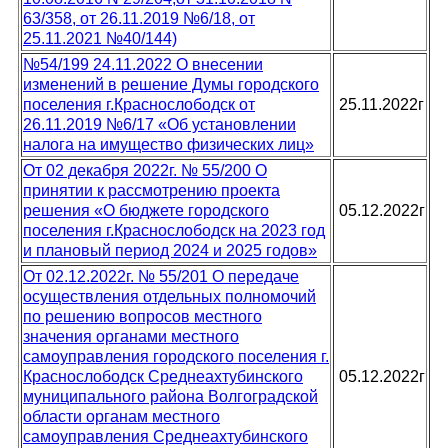
63/358, от 26.11.2019 №6/18, от
25.11.2021 №40/144)
№54/199 24.11.2022 О внесении
изменений в решение Думы городского
поселения г.Краснослободск от
25.11.2022г
26.11.2019 №6/17 «Об установлении
налога на имущество физических лиц»
От 02 декабря 2022г. № 55/200 О
принятии к рассмотрению проекта
решения «О бюджете городского
05.12.2022г
поселения г.Краснослободск на 2023 год
и плановый период 2024 и 2025 годов»
От 02.12.2022г. № 55/201 О передаче
осуществления отдельных полномочий
по решению вопросов местного
значения органами местного
самоуправления городского поселения г.
Краснослободск Среднеахтубинского
05.12.2022г
муниципального района Волгоградской
области органам местного
самоуправления Среднеахтубинского