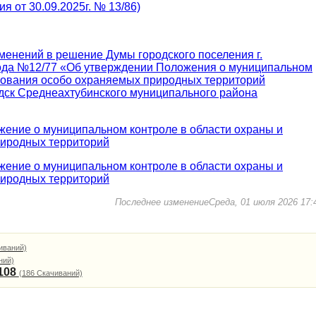
я от 30.09.2025г. № 13/86)
зменений в решение Думы городского поселения г.
 года №12/77 «Об утверждении Положения о муниципальном
ьзования особо охраняемых природных территорий
одск Среднеахтубинского муниципального района
жение о муниципальном контроле в области охраны и
риродных территорий
жение о муниципальном контроле в области охраны и
риродных территорий
Последнее изменениеСреда, 01 июля 2026 17:
иваний)
ний)
108
(186 Скачиваний)