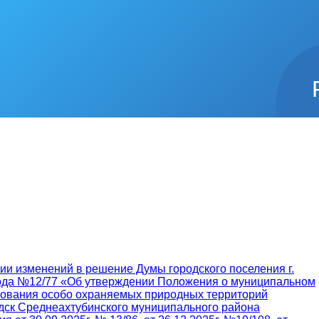
нии изменений в решение Думы городского поселения г.
 года №12/77 «Об утверждении Положения о муниципальном
ьзования особо охраняемых природных территорий
одск Среднеахтубинского муниципального района