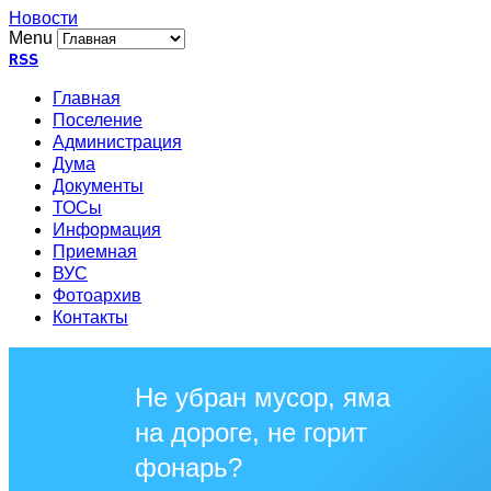
Новости
Menu
RSS
Главная
Поселение
Администрация
Дума
Документы
ТОСы
Информация
Приемная
ВУС
Фотоархив
Контакты
Не убран мусор, яма
на дороге, не горит
фонарь?