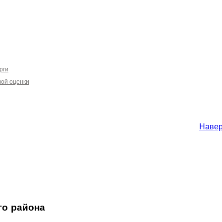
рги
вой оценки
Наве
го района