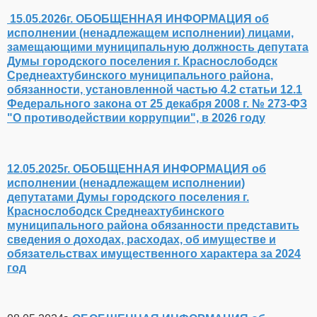
соблюдения.
15.05.2026г. ОБОБЩЕННАЯ ИНФОРМАЦИЯ об
исполнении (ненадлежащем исполнении) лицами,
замещающими муниципальную должность депутата
Думы городского поселения г. Краснослободск
Среднеахтубинского муниципального района,
обязанности, установленной частью 4.2 статьи 12.1
Федерального закона от 25 декабря 2008 г. № 273-ФЗ
"О противодействии коррупции", в 2026 году
12.05.2025г. ОБОБЩЕННАЯ ИНФОРМАЦИЯ об
исполнении (ненадлежащем исполнении)
депутатами Думы городского поселения г.
Краснослободск Среднеахтубинского
муниципального района обязанности представить
сведения о доходах, расходах, об имуществе и
обязательствах имущественного характера за 2024
год