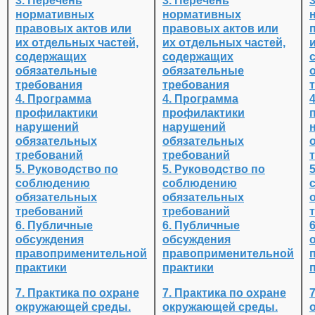
3. Перечень
3. Перечень
нормативных
нормативных
правовых актов или
правовых актов или
их отдельных частей,
их отдельных частей,
содержащих
содержащих
обязательные
обязательные
требования
требования
4. Программа
4. Программа
профилактики
профилактики
нарушений
нарушений
обязательных
обязательных
требований
требований
5. Руководство по
5. Руководство по
соблюдению
соблюдению
обязательных
обязательных
требований
требований
6. Публичные
6. Публичные
обсуждения
обсуждения
правоприменительной
правоприменительной
практики
практики
7. Практика по охране
7. Практика по охране
окружающей среды.
окружающей среды.